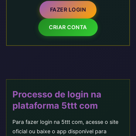
FAZER LOGIN
CRIAR CONTA
Processo de login na
plataforma 5ttt com
Para fazer login na 5ttt com, acesse o site
oficial ou baixe o app disponível para