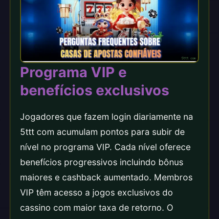
Programa VIP e
benefícios exclusivos
Jogadores que fazem login diariamente na
5ttt com acumulam pontos para subir de
nível no programa VIP. Cada nível oferece
benefícios progressivos incluindo bônus
maiores e cashback aumentado. Membros
VIP têm acesso a jogos exclusivos do
cassino com maior taxa de retorno. O