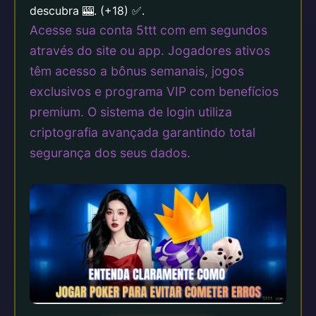
descubra 🎰. (+18) ✅.
Acesse sua conta 5ttt com em segundos
através do site ou app. Jogadores ativos
têm acesso a bônus semanais, jogos
exclusivos e programa VIP com benefícios
premium. O sistema de login utiliza
criptografia avançada garantindo total
segurança dos seus dados.