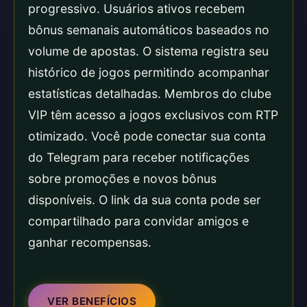
progressivo. Usuários ativos recebem
bônus semanais automáticos baseados no
volume de apostas. O sistema registra seu
histórico de jogos permitindo acompanhar
estatísticas detalhadas. Membros do clube
VIP têm acesso a jogos exclusivos com RTP
otimizado. Você pode conectar sua conta
do Telegram para receber notificações
sobre promoções e novos bônus
disponíveis. O link da sua conta pode ser
compartilhado para convidar amigos e
ganhar recompensas.
VER BENEFÍCIOS